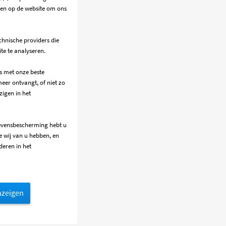
lgen op de website om ons
chnische providers die
te te analyseren.
es met onze beste
eer ontvangt, of niet zo
igen in het
evensbescherming
hebt u
e wij van u hebben, en
deren in het
zeigen