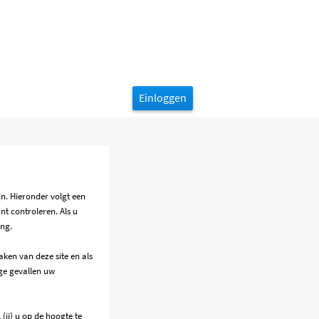
Einloggen
jn. Hieronder volgt een
nt controleren. Als u
ing.
ken van deze site en als
ge gevallen uw
(ii) u op de hoogte te