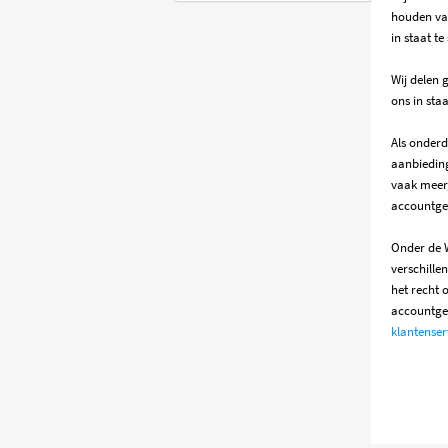
houden van
in staat t
Wij delen 
ons in sta
Als onderd
aanbieding
vaak meer,
accountge
Onder de 
verschille
het recht 
accountged
klantenser