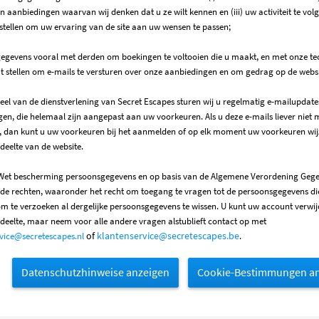
 aanbiedingen waarvan wij denken dat u ze wilt kennen en (iii) uw activiteit te vo
e stellen om uw ervaring van de site aan uw wensen te passen;
gegevens vooral met derden om boekingen te voltooien die u maakt, en met onze te
at stellen om e-mails te versturen over onze aanbiedingen en om gedrag op de websi
eel van de dienstverlening van Secret Escapes sturen wij u regelmatig e-mailupdat
en, die helemaal zijn aangepast aan uw voorkeuren. Als u deze e-mails liever niet m
 dan kunt u uw voorkeuren bij het aanmelden of op elk moment uw voorkeuren wijz
deelte van de website.
Wet bescherming persoonsgegevens en
op basis van de Algemene Verordening Geg
nde rechten, waaronder het recht om toegang te vragen tot de persoonsgegevens di
om te verzoeken al dergelijke persoonsgegevens te wissen. U kunt uw account verwij
eelte, maar neem voor alle andere vragen alstublieft contact op met
of
klantenservice@secretescapes.be
vice@secretescapes.nl
.
Datenschutzhinweise anzeigen
Cookie-Bestimmungen an