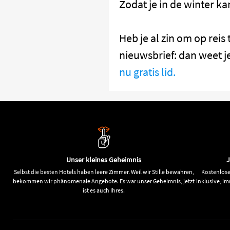
Zodat je in de winter k
Heb je al zin om op reis 
nieuwsbrief: dan weet j
nu gratis lid.
Unser kleines Geheimnis
J
Selbst die besten Hotels haben leere Zimmer. Weil wir Stille bewahren,
Kostenlose
bekommen wir phänomenale Angebote. Es war unser Geheimnis, jetzt
inklusive, i
ist es auch Ihres.