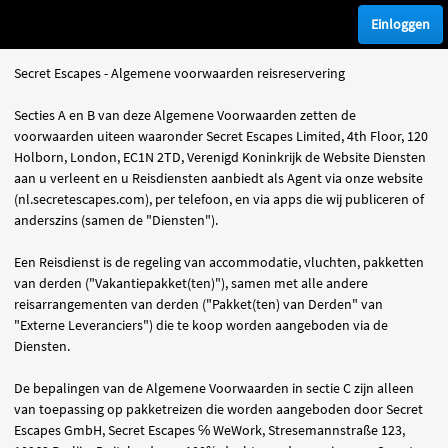
Einloggen
Secret Escapes - Algemene voorwaarden reisreservering
Secties A en B van deze Algemene Voorwaarden zetten de
voorwaarden uiteen waaronder Secret Escapes Limited, 4th Floor, 120
Holborn, London, EC1N 2TD, Verenigd Koninkrijk de Website Diensten
aan u verleent en u Reisdiensten aanbiedt als Agent via onze website
(nl.secretescapes.com), per telefoon, en via apps die wij publiceren of
anderszins (samen de "Diensten").
Een Reisdienst is de regeling van accommodatie, vluchten, pakketten
van derden ("Vakantiepakket(ten)"), samen met alle andere
reisarrangementen van derden ("Pakket(ten) van Derden" van
"Externe Leveranciers") die te koop worden aangeboden via de
Diensten.
De bepalingen van de Algemene Voorwaarden in sectie C zijn alleen
van toepassing op pakketreizen die worden aangeboden door Secret
Escapes GmbH, Secret Escapes ℅ WeWork, Stresemannstraße 123,