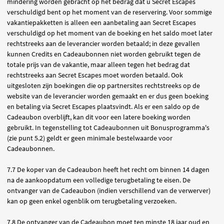
mindering worden gebracht op het bedrag dat u Secret Escapes
verschuldigd bent op het moment van de reservering. Voor sommige
vakantiepakketten is alleen een aanbetaling aan Secret Escapes
verschuldigd op het moment van de boeking en het saldo moet later
rechtstreeks aan de leverancier worden betaald; in deze gevallen
kunnen Credits en Cadeaubonnen niet worden gebruikt tegen de
totale prijs van de vakantie, maar alleen tegen het bedrag dat
rechtstreeks aan Secret Escapes moet worden betaald. Ook
uitgesloten zijn boekingen die op partnersites rechtstreeks op de
website van de leverancier worden gemaakt en er dus geen boeking
en betaling via Secret Escapes plaatsvindt. Als er een saldo op de
Cadeaubon overblijft, kan dit voor een latere boeking worden
gebruikt. In tegenstelling tot Cadeaubonnen uit Bonusprogramma's
(zie punt 5.2) geldt er geen minimale bestelwaarde voor
Cadeaubonnen.
7.7 De koper van de Cadeaubon heeft het recht om binnen 14 dagen
na de aankoopdatum een volledige terugbetaling te eisen. De
ontvanger van de Cadeaubon (indien verschillend van de verwerver)
kan op geen enkel ogenblik om terugbetaling verzoeken.
7.8 De ontvanger van de Cadeaubon moet ten minste 18 jaar oud en