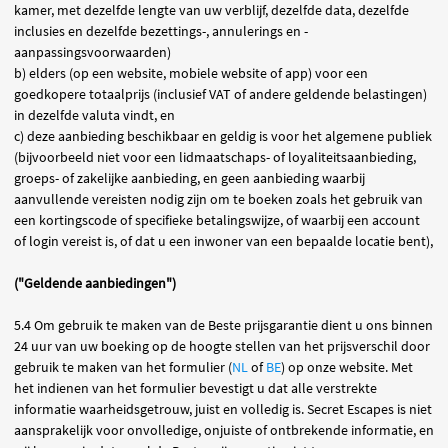
kamer, met dezelfde lengte van uw verblijf, dezelfde data, dezelfde
inclusies en dezelfde bezettings-, annulerings en -
aanpassingsvoorwaarden)
b) elders (op een website, mobiele website of app) voor een
goedkopere totaalprijs (inclusief VAT of andere geldende belastingen)
in dezelfde valuta vindt, en
c) deze aanbieding beschikbaar en geldig is voor het algemene publiek
(bijvoorbeeld niet voor een lidmaatschaps- of loyaliteitsaanbieding,
groeps- of zakelijke aanbieding, en geen aanbieding waarbij
aanvullende vereisten nodig zijn om te boeken zoals het gebruik van
een kortingscode of specifieke betalingswijze, of waarbij een account
of login vereist is, of dat u een inwoner van een bepaalde locatie bent),
("Geldende aanbiedingen")
5.4 Om gebruik te maken van de Beste prijsgarantie dient u ons binnen
24 uur van uw boeking op de hoogte stellen van het prijsverschil door
gebruik te maken van het formulier (
NL
of
BE
) op onze website. Met
het indienen van het formulier bevestigt u dat alle verstrekte
informatie waarheidsgetrouw, juist en volledig is. Secret Escapes is niet
aansprakelijk voor onvolledige, onjuiste of ontbrekende informatie, en