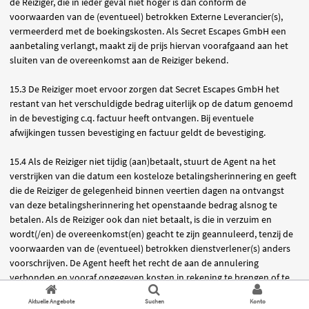
de Reiziger, die in ieder geval niet hoger is dan conform de
voorwaarden van de (eventueel) betrokken Externe Leverancier(s),
vermeerderd met de boekingskosten. Als Secret Escapes GmbH een
aanbetaling verlangt, maakt zij de prijs hiervan voorafgaand aan het
sluiten van de overeenkomst aan de Reiziger bekend.
15.3 De Reiziger moet ervoor zorgen dat Secret Escapes GmbH het
restant van het verschuldigde bedrag uiterlijk op de datum genoemd
in de bevestiging c.q. factuur heeft ontvangen. Bij eventuele
afwijkingen tussen bevestiging en factuur geldt de bevestiging.
15.4 Als de Reiziger niet tijdig (aan)betaalt, stuurt de Agent na het
verstrijken van die datum een kosteloze betalingsherinnering en geeft
die de Reiziger de gelegenheid binnen veertien dagen na ontvangst
van deze betalingsherinnering het openstaande bedrag alsnog te
betalen. Als de Reiziger ook dan niet betaalt, is die in verzuim en
wordt(/en) de overeenkomst(en) geacht te zijn geannuleerd, tenzij de
voorwaarden van de (eventueel) betrokken dienstverlener(s) anders
voorschrijven. De Agent heeft het recht de aan de annulering
verbonden en vooraf opgegeven kosten in rekening te brengen of te
verrekenen met de ontvangen aanbetaling(en). Als de Reiziger de
Aktuelle Angebote
Suchen
Konto
Reisaanbieding binnen 14 dagen voor vertrek reserveert en niet tijdig