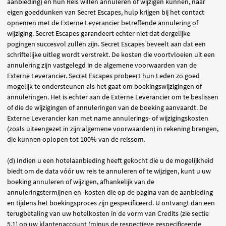
aanbieding) en hun Reis willen annuleren of wijzigen kunnen, naar
eigen goeddunken van Secret Escapes, hulp krijgen bij het contact
opnemen met de Externe Leverancier betreffende annulering of
wijziging. Secret Escapes garandeert echter niet dat dergelijke
pogingen succesvol zullen zijn. Secret Escapes beveelt aan dat een
schriftelijke uitleg wordt verstrekt. De kosten die voortvloeien uit een
annulering zijn vastgelegd in de algemene voorwaarden van de
Externe Leverancier. Secret Escapes probeert hun Leden zo goed
mogelijk te ondersteunen als het gaat om boekingswijzigingen of
annuleringen. Het is echter aan de Externe Leverancier om te beslissen
of die de wijzigingen of annuleringen van de boeking aanvaardt. De
Externe Leverancier kan met name annulerings- of wijzigingskosten
(zoals uiteengezet in zijn algemene voorwaarden) in rekening brengen,
die kunnen oplopen tot 100% van de reissom.
(d) Indien u een hotelaanbieding heeft gekocht die u de mogelijkheid
biedt om de data vóór uw reis te annuleren of te wijzigen, kunt u uw
boeking annuleren of wijzigen, afhankelijk van de
annuleringstermijnen en -kosten die op de pagina van de aanbieding
en tijdens het boekingsproces zijn gespecificeerd. U ontvangt dan een
terugbetaling van uw hotelkosten in de vorm van Credits (zie sectie
5.1) op uw klantenaccount (minus de respectieve gespecificeerde